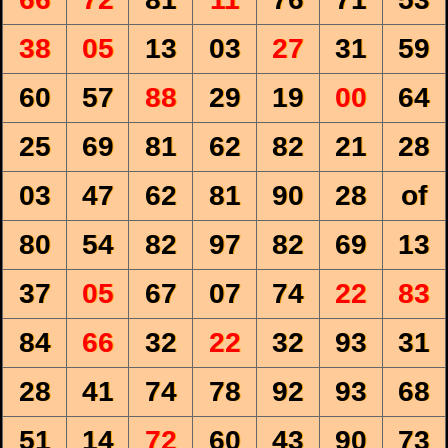
38
05
13
03
27
31
59
60
57
88
29
19
00
64
25
69
81
62
82
21
28
03
47
62
81
90
28
of
80
54
82
97
82
69
13
37
05
67
07
74
22
83
84
66
32
22
32
93
31
28
41
74
78
92
93
68
51
14
72
60
43
90
73