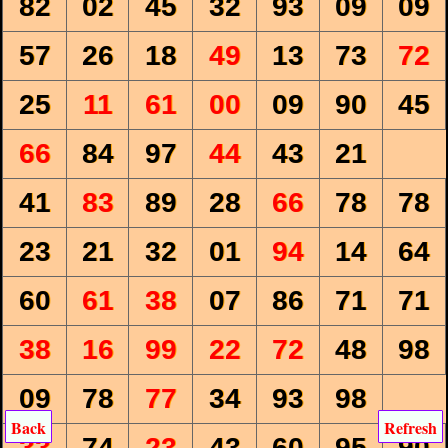
82
02
45
32
93
09
09
57
26
18
49
13
73
72
25
11
61
00
09
90
45
66
84
97
44
43
21
41
83
89
28
66
78
78
23
21
32
01
94
14
64
60
61
38
07
86
71
71
38
16
99
22
72
48
98
09
78
77
34
93
98
Back
Refresh
33
74
23
43
60
95
90