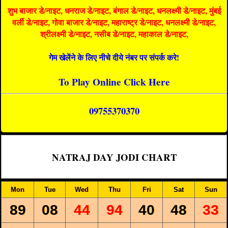
शुभ बाजार डे/नाइट, धनराज डे/नाइट, बंगाल डे/नाइट, धनलक्ष्मी डे/नाइट, मुंबई
वर्ली डे/नाइट, गोवा बाजार डे/नाइट, महाराष्ट्र डे/नाइट, धनलक्ष्मी डे/नाइट,
श्रीलक्ष्मी डे/नाइट, नसीब डे/नाइट, महाकाल डे/नाइट,
गेम खेलेंने के लिए नीचे दीये नंबर पर संपर्क करे!
To Play Online Click Here
09755370370
NATRAJ DAY JODI CHART
Mon
Tue
Wed
Thu
Fri
Sat
Sun
89
08
44
94
40
48
33