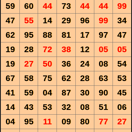
59
60
44
73
44
44
99
47
55
14
29
96
99
34
62
95
88
81
17
97
47
19
28
72
38
12
05
05
19
27
50
36
24
08
54
67
58
75
62
28
63
53
41
59
04
87
30
90
45
14
43
53
32
08
51
06
04
95
11
09
80
77
27