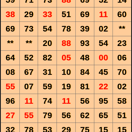
38
29
33
51
69
11
60
69
73
54
78
39
02
**
**
**
20
88
93
54
23
64
52
82
05
48
00
06
08
67
31
10
84
45
70
55
07
59
19
81
22
02
96
11
74
11
56
95
58
27
55
79
56
62
65
51
32
78
53
29
75
15
15