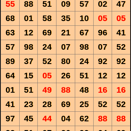
55
88
51
09
57
02
47
68
01
58
35
10
05
05
63
12
69
21
67
96
41
57
98
24
07
98
07
52
89
37
52
80
24
92
92
64
15
05
26
51
12
12
01
51
49
88
48
16
16
41
23
28
69
25
52
52
97
45
44
04
62
88
88