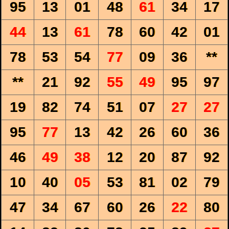
95
13
01
48
61
34
17
44
13
61
78
60
42
01
78
53
54
77
09
36
**
**
21
92
55
49
95
97
19
82
74
51
07
27
27
95
77
13
42
26
60
36
46
49
38
12
20
87
92
10
40
05
53
81
02
79
47
34
67
60
26
22
80