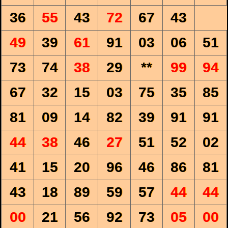
36
55
43
72
67
43
49
39
61
91
03
06
51
73
74
38
29
**
99
94
67
32
15
03
75
35
85
81
09
14
82
39
91
91
44
38
46
27
51
52
02
41
15
20
96
46
86
81
43
18
89
59
57
44
44
00
21
56
92
73
05
00