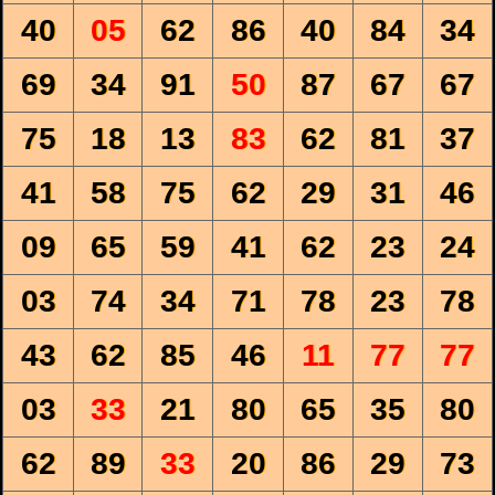
40
05
62
86
40
84
34
69
34
91
50
87
67
67
75
18
13
83
62
81
37
41
58
75
62
29
31
46
09
65
59
41
62
23
24
03
74
34
71
78
23
78
43
62
85
46
11
77
77
03
33
21
80
65
35
80
62
89
33
20
86
29
73