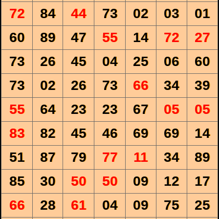
72
84
44
73
02
03
01
60
89
47
55
14
72
27
73
26
45
04
25
06
60
73
02
26
73
66
34
39
55
64
23
23
67
05
05
83
82
45
46
69
69
14
51
87
79
77
11
34
89
85
30
50
50
09
12
17
66
28
61
04
09
75
25