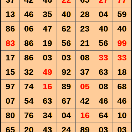
13
46
35
40
28
04
59
86
06
47
62
23
40
40
83
86
19
56
21
56
99
17
86
03
03
08
33
33
15
32
49
92
37
63
18
97
74
16
89
05
08
68
07
54
63
67
42
46
46
80
76
34
04
16
64
10
65
20
43
24
89
03
03