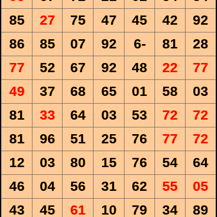
85
27
75
47
45
42
92
86
85
07
92
6-
81
28
77
52
67
92
48
22
77
49
37
68
65
01
58
03
81
33
64
03
53
72
72
81
96
51
25
76
77
72
12
03
80
15
76
54
64
46
04
56
31
62
55
05
43
45
61
10
79
34
89