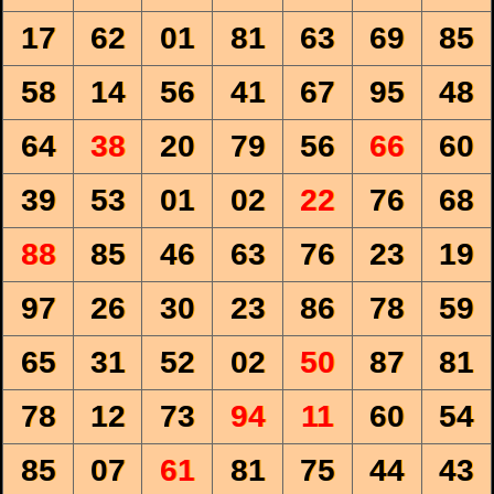
17
62
01
81
63
69
85
58
14
56
41
67
95
48
64
38
20
79
56
66
60
39
53
01
02
22
76
68
88
85
46
63
76
23
19
97
26
30
23
86
78
59
65
31
52
02
50
87
81
78
12
73
94
11
60
54
85
07
61
81
75
44
43