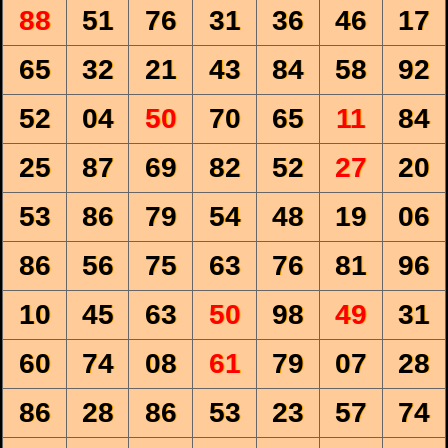
88
51
76
31
36
46
17
65
32
21
43
84
58
92
52
04
50
70
65
11
84
25
87
69
82
52
27
20
53
86
79
54
48
19
06
86
56
75
63
76
81
96
10
45
63
50
98
49
31
60
74
08
61
79
07
28
86
28
86
53
23
57
74