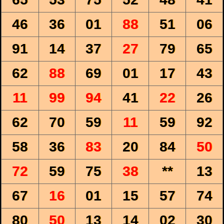
46
36
01
88
51
06
91
14
37
27
79
65
62
88
69
01
17
43
11
99
94
41
22
26
62
70
59
11
59
92
58
36
83
20
84
50
72
59
75
38
**
13
67
16
01
15
57
74
80
50
13
14
02
30