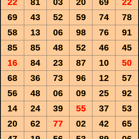
22
81
03
20
69
22
69
43
52
59
74
78
58
13
06
98
76
91
85
85
48
52
46
45
16
84
23
87
10
50
68
36
73
96
12
57
56
48
06
09
25
92
14
24
39
55
37
53
20
62
77
02
42
65
47
19
56
53
89
06