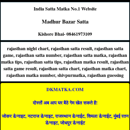
India Satta Matka No.1 Website
Madhur Bazar Satta
Kishore Bhai- 08461973109
rajasthan night chart, rajasthan satta result, rajasthan satta
game, rajasthan satta number, rajasthan satta matka, rajasthan
matka tips, rajasthan satta tips, rajasthan matka result, rajasthan
satta game result, rajasthan satta chart, rajasthan matka chart,
rajasthan matka number, shivpurmatka, rajasthan guessing
DKMATKA.COM
दोस्तों अब आप घर बैठे गेम खेल सकते है!
जोकर डे/नाइट, नटराज डे/नाइट, राजस्थान डे/नाईट, शिमला डे/नाईट, मुंबई रतन
डे/नाइट, जोधपुर डे/नाईट