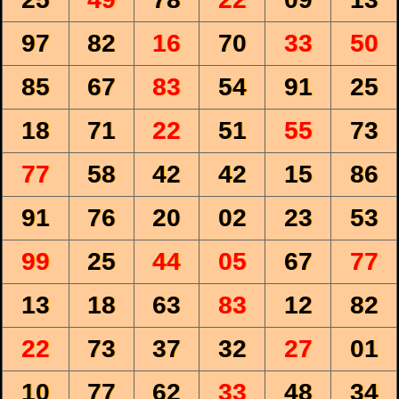
97
82
16
70
33
50
85
67
83
54
91
25
18
71
22
51
55
73
77
58
42
42
15
86
91
76
20
02
23
53
99
25
44
05
67
77
13
18
63
83
12
82
22
73
37
32
27
01
10
77
62
33
48
34