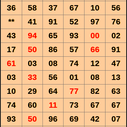
36
58
37
67
10
56
**
41
91
52
97
76
43
94
65
93
00
02
17
50
86
57
66
91
61
03
08
74
12
47
03
33
56
01
08
13
10
29
64
77
82
63
74
60
11
73
67
67
93
50
96
69
42
07