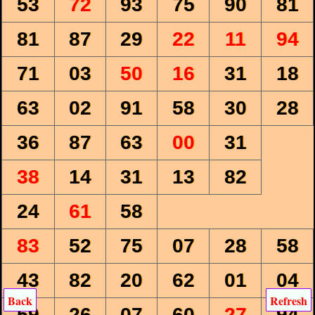
53
72
93
75
90
81
81
87
29
22
11
94
71
03
50
16
31
18
63
02
91
58
30
28
36
87
63
00
31
38
14
31
13
82
24
61
58
83
52
75
07
28
58
43
82
20
62
01
04
Back
Refresh
59
26
07
60
27
94