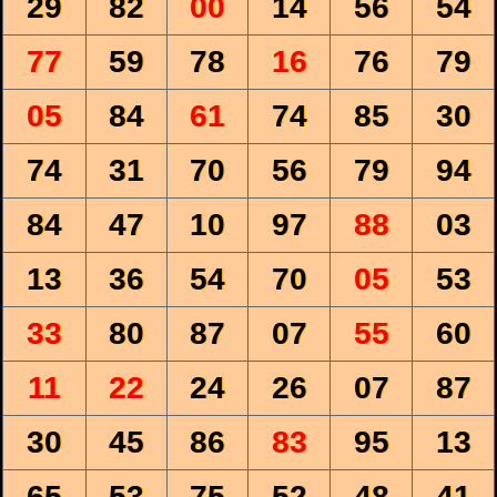
29
82
00
14
56
54
77
59
78
16
76
79
05
84
61
74
85
30
74
31
70
56
79
94
84
47
10
97
88
03
13
36
54
70
05
53
33
80
87
07
55
60
11
22
24
26
07
87
30
45
86
83
95
13
65
53
75
52
48
41