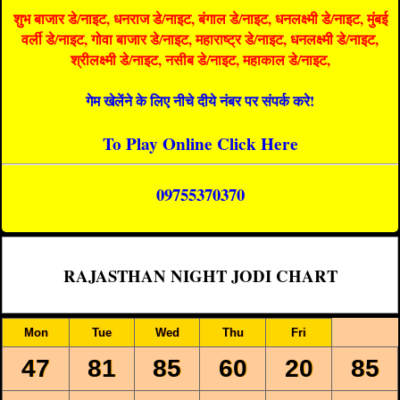
शुभ बाजार डे/नाइट, धनराज डे/नाइट, बंगाल डे/नाइट, धनलक्ष्मी डे/नाइट, मुंबई
वर्ली डे/नाइट, गोवा बाजार डे/नाइट, महाराष्ट्र डे/नाइट, धनलक्ष्मी डे/नाइट,
श्रीलक्ष्मी डे/नाइट, नसीब डे/नाइट, महाकाल डे/नाइट,
गेम खेलेंने के लिए नीचे दीये नंबर पर संपर्क करे!
To Play Online Click Here
09755370370
RAJASTHAN NIGHT JODI CHART
Mon
Tue
Wed
Thu
Fri
47
81
85
60
20
85