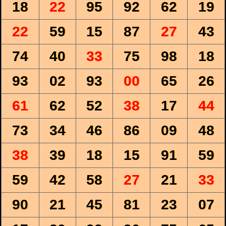
18
22
95
92
62
19
22
59
15
87
27
43
74
40
33
75
98
18
93
02
93
00
65
26
61
62
52
38
17
44
73
34
46
86
09
48
38
39
18
15
91
59
59
42
58
27
21
33
90
21
45
81
23
07