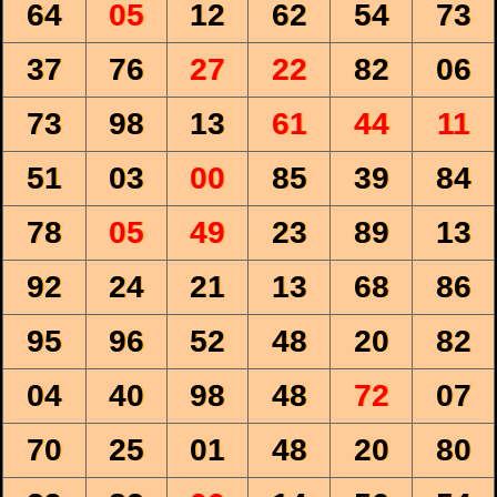
64
05
12
62
54
73
37
76
27
22
82
06
73
98
13
61
44
11
51
03
00
85
39
84
78
05
49
23
89
13
92
24
21
13
68
86
95
96
52
48
20
82
04
40
98
48
72
07
70
25
01
48
20
80