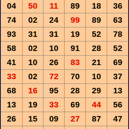
04
50
11
89
18
36
74
02
24
99
89
63
93
31
31
19
52
78
58
02
10
91
28
52
41
10
26
83
21
69
33
02
72
70
10
37
68
16
95
28
29
13
13
19
33
69
44
56
26
15
09
27
87
47